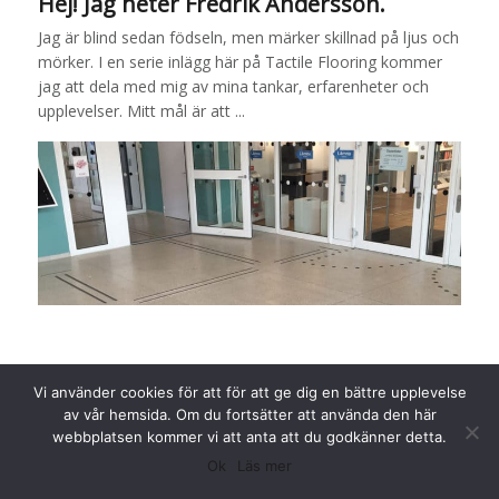
Hej! Jag heter Fredrik Andersson.
Jag är blind sedan födseln, men märker skillnad på ljus och
mörker. I en serie inlägg här på Tactile Flooring kommer
jag att dela med mig av mina tankar, erfarenheter och
upplevelser. Mitt mål är att ...
Vi använder cookies för att för att ge dig en bättre upplevelse
av vår hemsida. Om du fortsätter att använda den här
webbplatsen kommer vi att anta att du godkänner detta.
Ok
Läs mer