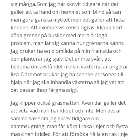
sig många. Som jag har skrivit tidigare när det
gäller att ta hand om hemmet som blind så kan
man göra ganska mycket men det gäller att hitta
knepen. Att exempelvis rensa ogräs, klippa bort
döda grenar på buskar med mera är inga
problem, man lär sig känna hur grenarna känns.
Jag brukar ha en blomlåda på min framsida och
den planterar jag själv. Det är inte svårt att
bedöma om avståndet mellan växterna är ungefär
lika. Däremot brukar jag ha seende personer till
hjälp när jag ska inhandla växterna så jag vet att
det passar ihop färgmässigt.
Jag klipper också gräsmattan. Även där gäller det
att veta vad man har klippt och inte. Men det är
samma sak som jag skrev tidigare om
dammsugning, man får köra i raka linjer och flytta
maskinen i sidled. För att försöka hålla en rak linje