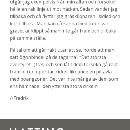
utgår jag exempelvis från min altan och försöker
hålla en rak linje ut mot häcken. Sedan vänder jag
tillbaka och då flyttar jag gräsklipparen i sidled och
kör tillbaka. Man kan då känna med foten var
gräset är klippt så man inte går fram och tillbaka
på samma ställe.
På tal om att går rakt utan att se, hörde att man
satt ögonbindel på deltagarna i “Det största
äventyret” (Tv4) och sen låtit dem försöka gå rakt
fram in i en uppritad cirkel, liknande en piltavla
med poängzoner. Det var inte många av dem som
ens hamnade i den yttersta stora cirkeln!
//Fredrik