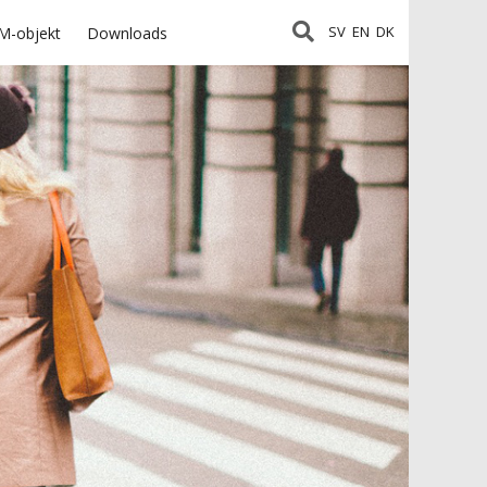
SV
EN
DK
M-objekt
Downloads