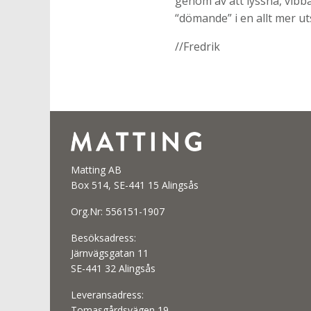
genom av att lyssna, vibb
“dömande” i en allt mer u
//Fredrik
Matting AB
Box 514, SE-441 15 Alingsås
Org.Nr: 556151-1907
Besöksadress:
Järnvägsgatan 11
SE-441 32 Alingsås
Leveransadress:
Tomasgårdsvägen 19