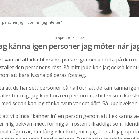
n personer jag möter när jag inte ser?
3 april 2017, 14:32
ag känna igen personer jag möter när jag
 van vid att identifiera en person genom att titta på den och 
istället den personens röst. På mitt jobb kan jag också ident
nom att bara lyssna på deras fotsteg.
ta att de har sett personer på håll och att de kan känna ige
ller för mig, jag kan höra en person i närheten som kanske 
a med sedan kan jag tänka “vem var det där”. Så upplevelsen 
igt att vi blinda “känner in” en person genom att t ex känna 
ner mig bekväm med, för mig är rösten tillräckligt som identif
al någon är, hur lång eller kort, men jag tror att jag uppfa