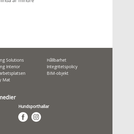
linda är mindre
ng Solutions
Hållbarhet
ng Interior
Integritetspolicy
rbetsplatsen
BIM-objekt
ty Mat
 medier
Hundsporthallar