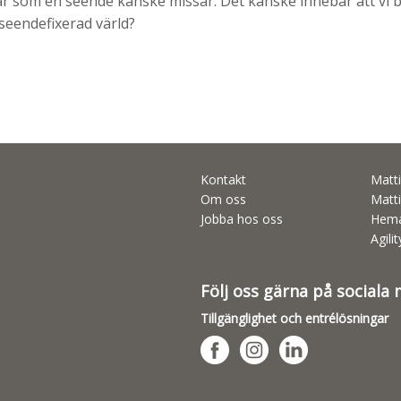
ar som en seende kanske missar. Det kanske innebär att vi b
tseendefixerad värld?
Kontakt
Matti
Om oss
Matti
Jobba hos oss
Hema
Agili
Följ oss gärna på sociala
Tillgänglighet och entrélösningar