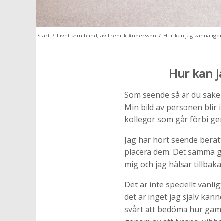
Start
/
Livet som blind, av Fredrik Andersson
/
Hur kan jag känna ige
Hur kan j
Som seende så är du säkert
Min bild av personen blir 
kollegor som går förbi ge
Jag har hört seende berät
placera dem. Det samma gä
mig och jag hälsar tillbak
Det är inte speciellt vanl
det är inget jag själv kän
svårt att bedöma hur gamm