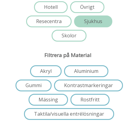
Hotell
Övrigt
Resecentra
Sjukhus
Skolor
Filtrera på Material
Akryl
Aluminium
Gummi
Kontrastmarkeringar
Mässing
Rostfritt
Taktila/visuella entrélösningar