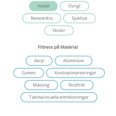
Hotell
Övrigt
Resecentra
Sjukhus
Skolor
Filtrera på Material
Akryl
Aluminium
Gummi
Kontrastmarkeringar
Mässing
Rostfritt
Taktila/visuella entrélösningar