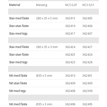
Material
Mässing.
NCS 0,47
NCS 0,51
Stav med fäste
280 x 35 x 5 mm
362415
362405
Stav utan fäste
362416
362406
Stav med tejp
362417
362407
Stav med fäste
280 x 35 x 3 mm
362424
362427
Stav utan fäste
362425
362426
Stav med tejp
362423
362428
Nit med fäste
Ø35 x 5 mm
362410
362401
Nit utan fäste
362409
362400
Nit med tejp
362408
362399
Nit med fäste
Ø35 x 3 mm
362498
362495