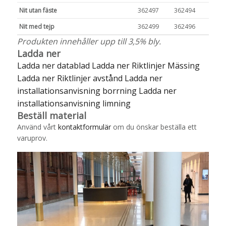
Nit utan fäste
362497
362494
Nit med tejp
362499
362496
Produkten innehåller upp till 3,5% bly.
Ladda ner
Ladda ner datablad
Ladda ner Riktlinjer Mässing
Ladda ner Riktlinjer avstånd
Ladda ner
installationsanvisning borrning
Ladda ner
installationsanvisning limning
Beställ material
Använd vårt
kontaktformulär
om du önskar beställa ett
varuprov.