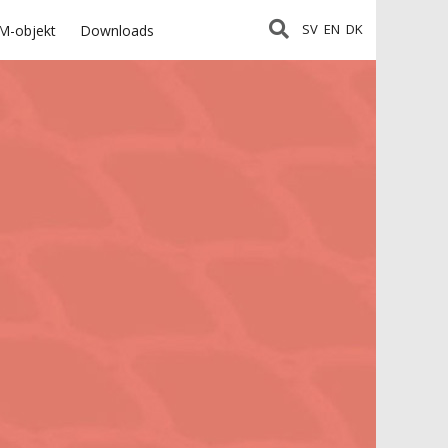
SV
EN
DK
M-objekt
Downloads