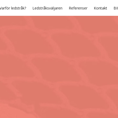
Varför ledstråk?
Ledstråksväljaren
Referenser
Kontakt
BI