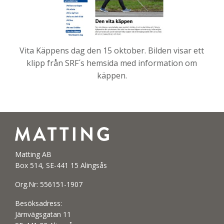
Vita Käppens dag den 15 oktober. Bilden visar ett
klipp från SRF´s hemsida med information om
käppen.
Matting AB
Box 514, SE-441 15 Alingsås
Org.Nr: 556151-1907
Besöksadress:
Järnvägsgatan 11