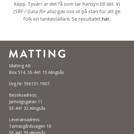
käpp. Tyvärr är det få som tar hänsyn till det. Vi
(SRF / Gata för alla)
gav oss ut på stan för att ge
folk en tankeställare. Se resultatet
här
.
Matting AB
Box 514, SE-441 15 Alingsås
Org.Nr: 556151-1907
Besöksadress:
Järnvägsgatan 11
SE-441 32 Alingsås
Leveransadress:
Tomasgårdsvägen 19
SE-441 39 Alingsås