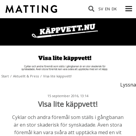
SV
EN
DK
Start
/
Aktuellt & Press
/
Visa lite käppvett!
Lyssna
15 september 2016, 13:14
Visa lite käppvett!
Cyklar och andra föremål som ställs i gångbanan
är en stor skaderisk för synskadade. Även stora
föremål kan vara svåra att upptäcka med en vit