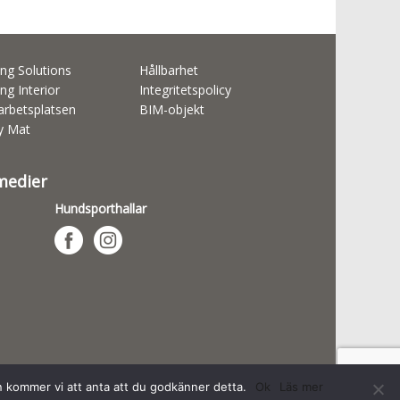
ng Solutions
Hållbarhet
ng Interior
Integritetspolicy
rbetsplatsen
BIM-objekt
ty Mat
 medier
Hundsporthallar
n kommer vi att anta att du godkänner detta.
Ok
Läs mer