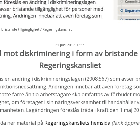
bristande tillgänglighet / Regeringskansliet
21 juni 2017, 13:55
 mot diskriminering i form av bristande t
Regeringskansliet
s en ändring i diskrimineringslagen (2008:567) som avser br
ktionsnedsättning. Ändringen innebär att även företag so
satte färre än tio arbetstagare ska omfattas av förbudet mo
ghet, om företaget i sin näringsverksamhet tillhandahåller va
lmänheten. Lagändringen föreslås träda i kraft den 1 maj 20
dda ner material på
Regeringskansliets hemsida
(länk öppnas