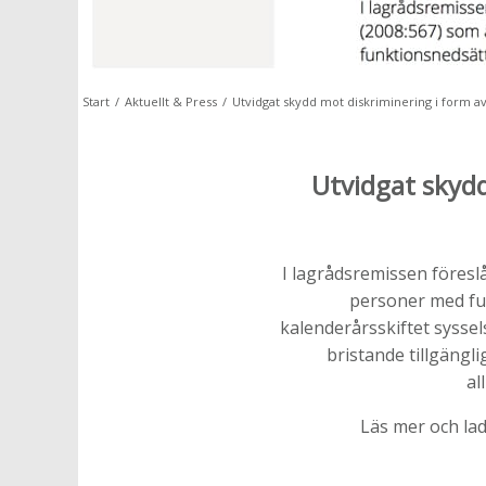
Start
/
Aktuellt & Press
/
Utvidgat skydd mot diskriminering i form av 
Utvidgat skydd
I lagrådsremissen föreslå
personer med fun
kalenderårsskiftet syssel
bristande tillgängli
al
Läs mer och la