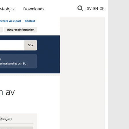
SV
EN
DK
M-objekt
Downloads