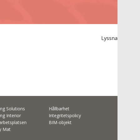
Lyssna
ng Solutions
Hållbarhet
ng Interior
Integritetspolicy
rbetsplatsen
BIM-objekt
ty Mat