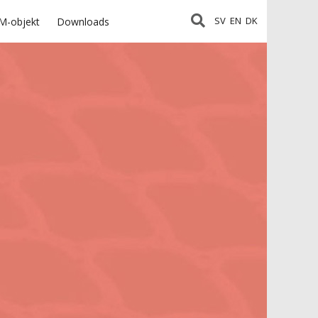
SV
EN
DK
M-objekt
Downloads