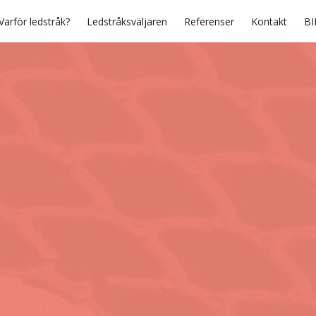
Varför ledstråk?
Ledstråksväljaren
Referenser
Kontakt
BI