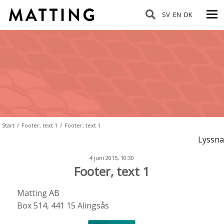
SV
EN
DK
Start
/
Footer, text 1
/
Footer, text 1
Lyssna
4 juni 2015, 10:30
Footer, text 1
Matting AB
Box 514, 441 15 Alingsås