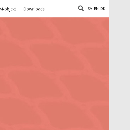
SV
EN
DK
M-objekt
Downloads