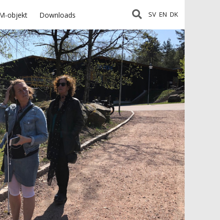
SV
EN
DK
M-objekt
Downloads