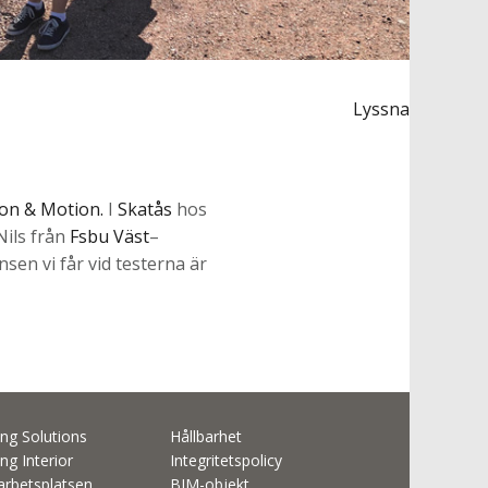
Lyssna
ion & Motion.
I
Skatås
hos
Nils från
Fsbu Väst
–
nsen vi får vid testerna är
ng Solutions
Hållbarhet
ng Interior
Integritetspolicy
rbetsplatsen
BIM-objekt