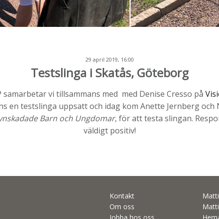
29 april 2019, 16:00
Testslinga i Skatås, Göteborg
PP samarbetar vi tillsammans med med Denise Cresso på
Vis
ns en testslinga uppsatt och idag kom Anette Jernberg och 
 Synskadade Barn och Ungdomar
, för att testa slingan. Respo
väldigt positiv!
Kontakt
Matti
Om oss
Matti
Jobba hos oss
Hema