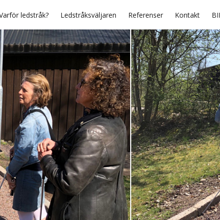
Varför ledstråk?
Ledstråksväljaren
Referenser
Kontakt
BI