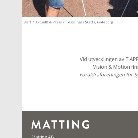
Start
/
Aktuellt & Press
/
Testslinga i Skatås, Göteborg
Vid utvecklingen av T.A
Vision & Motion fin
Föräldraföreningen för
Matting AB