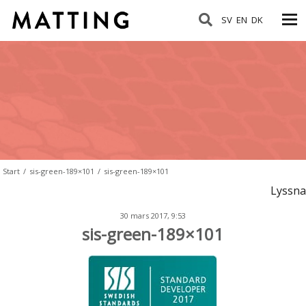
SV
EN
DK
Start
/
sis-green-189×101
/
sis-green-189×101
Lyssna
30 mars 2017, 9:53
sis-green-189×101