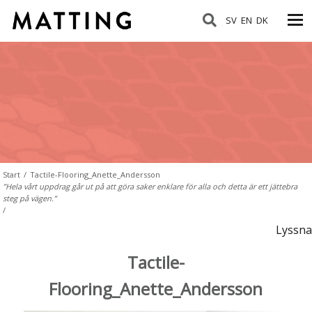
SV
EN
DK
Start
/
Tactile-Flooring_Anette_Andersson
”Hela vårt uppdrag går ut på att göra saker enklare för alla och detta är ett jättebra
steg på vägen.”
/
Lyssna
Tactile-
Flooring_Anette_Andersson