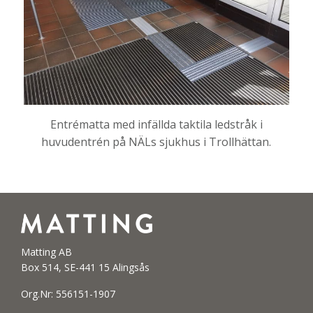
Entrématta med infällda taktila ledstråk i
huvudentrén på NÄLs sjukhus i Trollhättan.
Matting AB
Box 514, SE-441 15 Alingsås
Org.Nr: 556151-1907