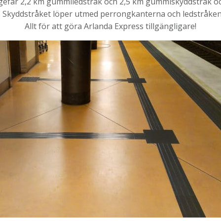
gefär 2,2 km gummiledstråk och 2,5 km gummiskyddstråk och l
. Skyddstråket löper utmed perrongkanterna och ledstråken
Allt för att göra Arlanda Express tillgängligare!