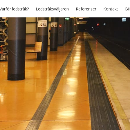
Varför ledstråk?
Ledstråksväljaren
Referenser
Kontakt
BI