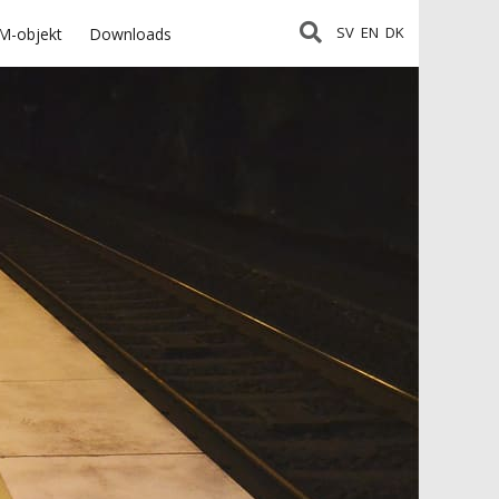
SV
EN
DK
M-objekt
Downloads