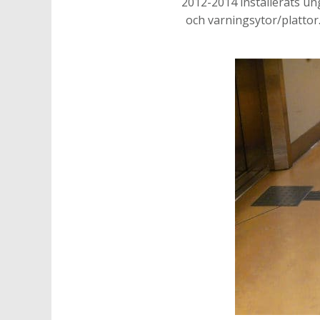
2012-2014 installerats un
och varningsytor/plattor