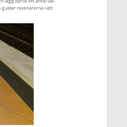
ägg därtill ett antal val-
 guidar resenärerna rätt.