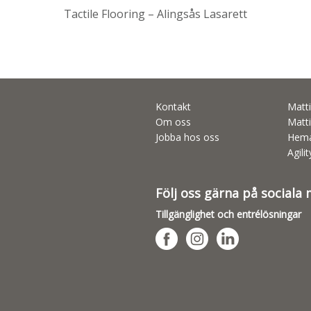
Tactile Flooring – Alingsås Lasarett
Kontakt
Matti
Om oss
Matti
Jobba hos oss
Hema
Agili
Följ oss gärna på sociala
Tillgänglighet och entrélösningar