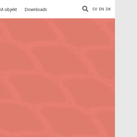
SV
EN
DK
M-objekt
Downloads