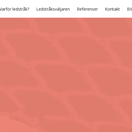
Varför ledstråk?
Ledstråksväljaren
Referenser
Kontakt
BI