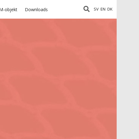
SV
EN
DK
M-objekt
Downloads