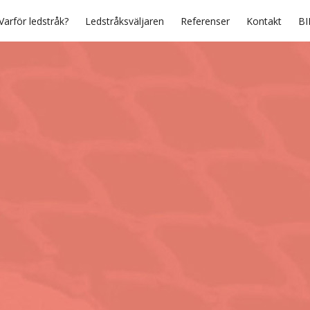
Varför ledstråk?
Ledstråksväljaren
Referenser
Kontakt
BI