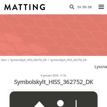
SV
EN
DK
Start
/
Symbolskylt_HISS_362752_DK
/
Symbolskylt_HISS_362752_DK
Lyssna
9 januari 2020, 11:53
Symbolskylt_HISS_362752_DK