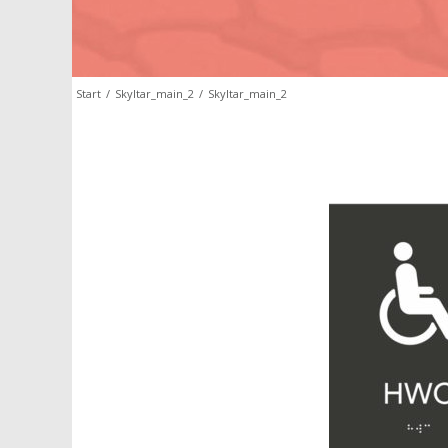
Start
/
Skyltar_main_2
/
Skyltar_main_2