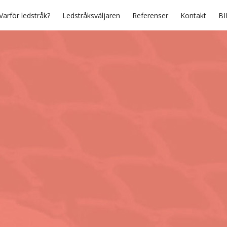
Varför ledstråk?
Ledstråksväljaren
Referenser
Kontakt
BI