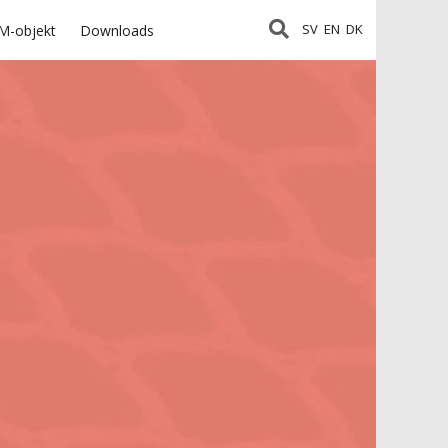
SV
EN
DK
M-objekt
Downloads