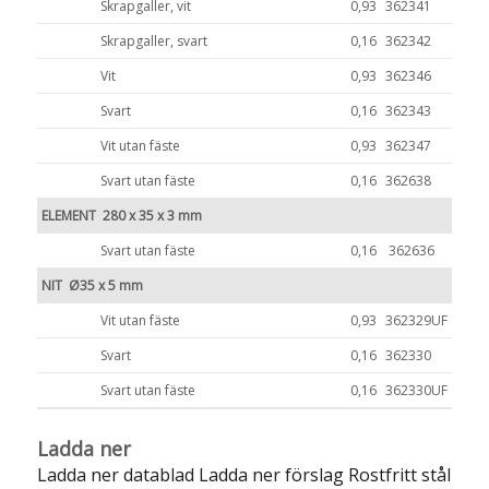
Skrapgaller, vit
0,93
362341
Skrapgaller, svart
0,16
362342
Vit
0,93
362346
Svart
0,16
362343
Vit utan fäste
0,93
362347
Svart utan fäste
0,16
362638
ELEMENT 280 x 35 x 3 mm
Svart utan fäste
0,16
362636
NIT Ø35 x 5 mm
Vit utan fäste
0,93
362329UF
Svart
0,16
362330
Svart utan fäste
0,16
362330UF
Ladda ner
Ladda ner datablad
Ladda ner förslag Rostfritt stål