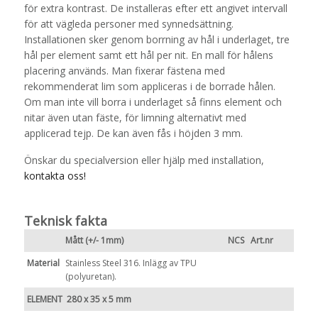
för extra kontrast. De installeras efter ett angivet intervall
för att vägleda personer med synnedsättning.
Installationen sker genom borrning av hål i underlaget, tre
hål per element samt ett hål per nit. En mall för hålens
placering används. Man fixerar fästena med
rekommenderat lim som appliceras i de borrade hålen.
Om man inte vill borra i underlaget så finns element och
nitar även utan fäste, för limning alternativt med
applicerad tejp. De kan även fås i höjden 3 mm.
Önskar du specialversion eller hjälp med installation,
kontakta oss!
Teknisk fakta
Mått (+/- 1mm)
NCS
Art.nr
Material
Stainless Steel 316. Inlägg av TPU
(polyuretan).
ELEMENT 280 x 35 x 5 mm