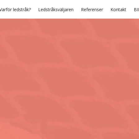
Varför ledstråk?
Ledstråksväljaren
Referenser
Kontakt
BI