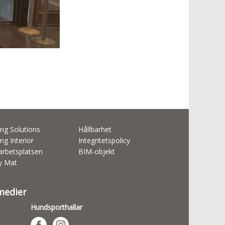
ng Solutions
Hållbarhet
ng Interior
Integritetspolicy
rbetsplatsen
BIM-objekt
ty Mat
 medier
Hundsporthallar