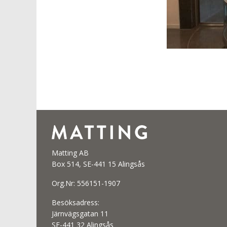
Matting AB
Box 514, SE-441 15 Alingsås
Org.Nr: 556151-1907
Besöksadress:
Järnvägsgatan 11
SE-441 32 Alingsås