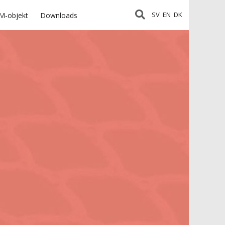
SV
EN
DK
M-objekt
Downloads