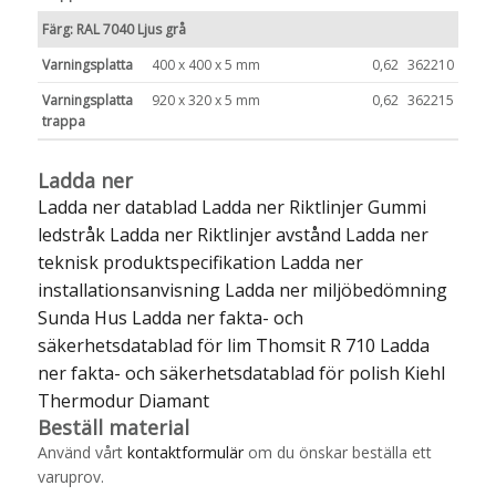
Färg: RAL 7040 Ljus grå
Varningsplatta
400 x 400 x 5 mm
0,62
362210
Varningsplatta
920 x 320 x 5 mm
0,62
362215
trappa
Ladda ner
Ladda ner datablad
Ladda ner Riktlinjer Gummi
ledstråk
Ladda ner Riktlinjer avstånd
Ladda ner
teknisk produktspecifikation
Ladda ner
installationsanvisning
Ladda ner miljöbedömning
Sunda Hus
Ladda ner fakta- och
säkerhetsdatablad för lim Thomsit R 710
Ladda
ner fakta- och säkerhetsdatablad för polish Kiehl
Thermodur Diamant
Beställ material
Använd vårt
kontaktformulär
om du önskar beställa ett
varuprov.