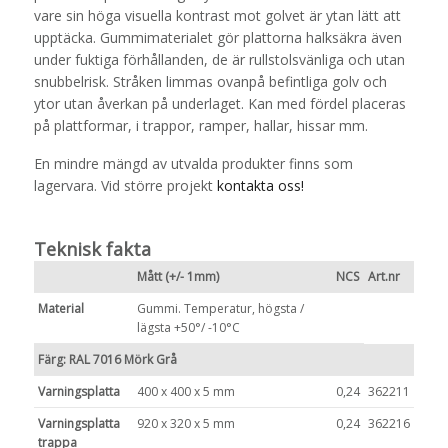
vare sin höga visuella kontrast mot golvet är ytan lätt att
upptäcka. Gummimaterialet gör plattorna halksäkra även
under fuktiga förhållanden, de är rullstolsvänliga och utan
snubbelrisk. Stråken limmas ovanpå befintliga golv och
ytor utan åverkan på underlaget. Kan med fördel placeras
på plattformar, i trappor, ramper, hallar, hissar mm.
En mindre mängd av utvalda produkter finns som
lagervara. Vid större projekt
kontakta oss!
Teknisk fakta
Mått (+/- 1mm)
NCS
Art.nr
Material
Gummi. Temperatur, högsta /
lägsta +50°/ -10°C
Färg: RAL 7016 Mörk Grå
Varningsplatta
400 x 400 x 5 mm
0,24
362211
Varningsplatta
920 x 320 x 5 mm
0,24
362216
trappa