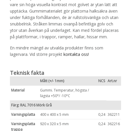
vare sin höga visuella kontrast mot golvet är ytan lätt att
upptäcka. Gummimaterialet gör plattorna halksäkra även
under fuktiga förhållanden, de är rullstolsvänliga och utan
snubbelrisk. Stråken limmas ovanpå befintliga golv och
ytor utan åverkan på underlaget. Kan med fördel placeras
på plattformar, i trappor, ramper, hallar, hissar mm.
En mindre mängd av utvalda produkter finns som
lagervara. Vid större projekt
kontakta oss!
Teknisk fakta
Mått (+/- 1mm)
NCS
Art.nr
Material
Gummi. Temperatur, högsta /
lägsta +50°/ -10°C
Färg: RAL 7016 Mörk Grå
Varningsplatta
400 x 400 x 5 mm
0,24
362211
Varningsplatta
920 x 320 x 5 mm
0,24
362216
trappa