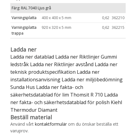
Färg: RAL 7040 Ljus grå
Varningsplatta
400 x 400 x 5 mm
0,62
362210
Varningsplatta
920 x 320 x 5 mm
0,62
362215
trappa
Ladda ner
Ladda ner datablad
Ladda ner Riktlinjer Gummi
ledstråk
Ladda ner Riktlinjer avstånd
Ladda ner
teknisk produktspecifikation
Ladda ner
installationsanvisning
Ladda ner miljöbedömning
Sunda Hus
Ladda ner fakta- och
säkerhetsdatablad för lim Thomsit R 710
Ladda
ner fakta- och säkerhetsdatablad för polish Kiehl
Thermodur Diamant
Beställ material
Använd vårt
kontaktformulär
om du önskar beställa ett
varuprov.