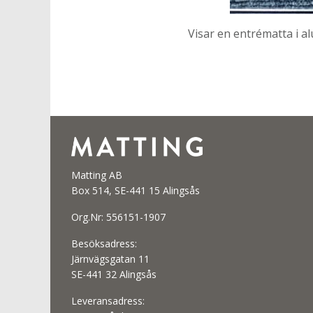
Visar en entrématta i a
Matting AB
Box 514, SE-441 15 Alingsås
Org.Nr: 556151-1907
Besöksadress:
Järnvägsgatan 11
SE-441 32 Alingsås
Leveransadress: