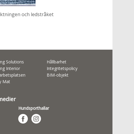
iktningen och ledstråket
ng Solutions
Hållbarhet
ng Interior
Integritetspolicy
rbetsplatsen
BIM-objekt
ty Mat
 medier
Hundsporthallar