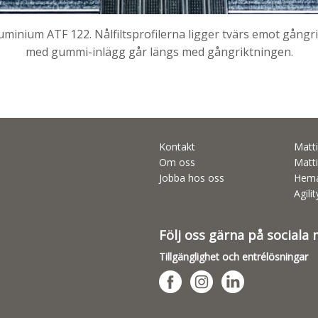
luminium ATF 122. Nålfiltsprofilerna ligger tvärs emot gångr
med gummi-inlägg går längs med gångriktningen.
Kontakt
Matti
Om oss
Matti
Jobba hos oss
Hema
Agili
Följ oss gärna på sociala
Tillgänglighet och entrélösningar