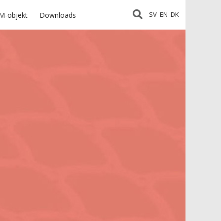
SV
EN
DK
M-objekt
Downloads