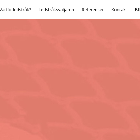
Varför ledstråk?
Ledstråksväljaren
Referenser
Kontakt
BI