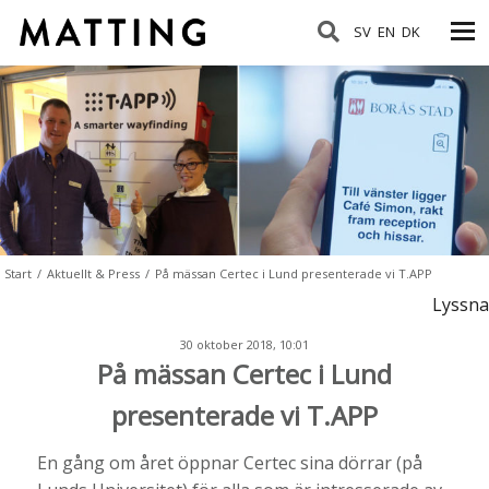
SV
EN
DK
Start
/
Aktuellt & Press
/
På mässan Certec i Lund presenterade vi T.APP
Lyssna
30 oktober 2018, 10:01
På mässan Certec i Lund
presenterade vi T.APP
En gång om året öppnar Cert
ec sina dörrar (på