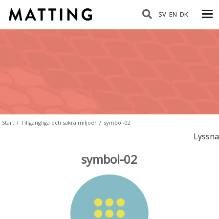
SV
EN
DK
Start
/
Tillgängliga och säkra miljöer
/
symbol-02
Lyssna
symbol-02