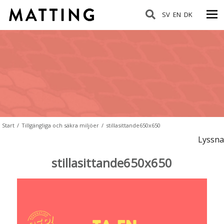
SV
EN
DK
Start
/
Tillgängliga och säkra miljöer
/
stillasittande650x650
Lyssna
stillasittande650x650