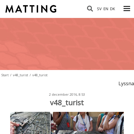
SV
EN
DK
Start
/
v48_turist
/
v48_turist
Lyssna
2 december 2016, 8:53
v48_turist