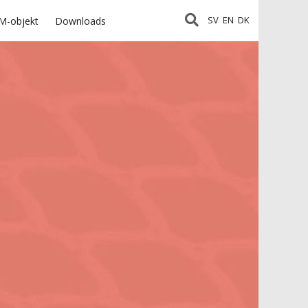
SV
EN
DK
M-objekt
Downloads