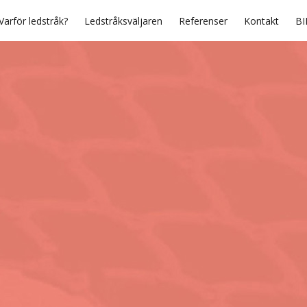
Varför ledstråk?
Ledstråksväljaren
Referenser
Kontakt
BI