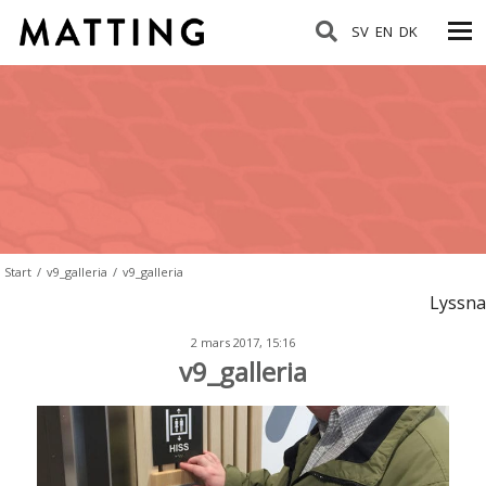
SV
EN
DK
Start
/
v9_galleria
/
v9_galleria
Lyssna
2 mars 2017, 15:16
v9_galleria