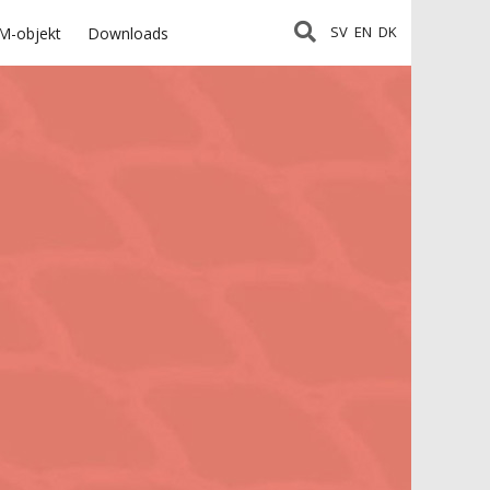
SV
EN
DK
M-objekt
Downloads