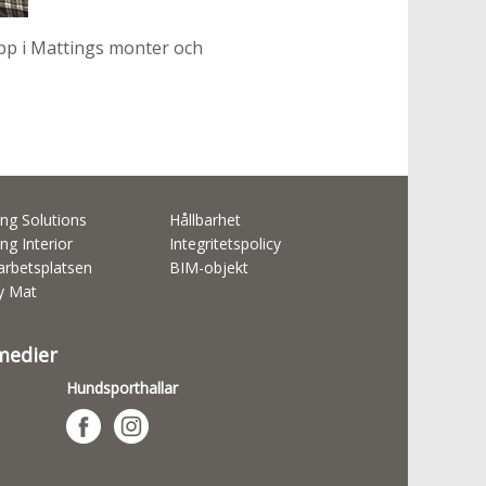
äpp i Mattings monter och
ng Solutions
Hållbarhet
ng Interior
Integritetspolicy
rbetsplatsen
BIM-objekt
ty Mat
 medier
Hundsporthallar