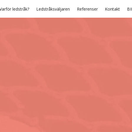
Varför ledstråk?
Ledstråksväljaren
Referenser
Kontakt
BI