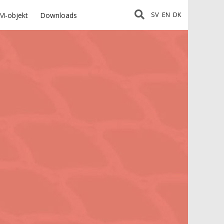
SV
EN
DK
M-objekt
Downloads