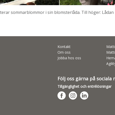
anterar sommarblommor i sin blomsterlåda. Till höger: Lådan 
Kontakt
Matti
Om oss
Matti
Jobba hos oss
Hema
Agili
Följ oss gärna på sociala
Tillgänglighet och entrélösningar