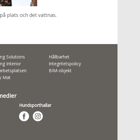
på plats och det vattnas.
ng Solutions
Hållbarhet
ng Interior
Integritetspolicy
rbetsplatsen
BIM-objekt
ty Mat
 medier
Hundsporthallar