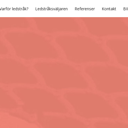
Varför ledstråk?
Ledstråksväljaren
Referenser
Kontakt
BI