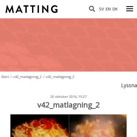
SV
EN
DK
Start
/
v42_matlagning_2
/
v42_matlagning_2
Lyssna
20 oktober 2016, 15:27
v42_matlagning_2