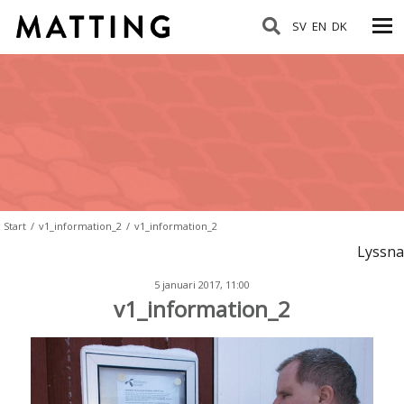
SV
EN
DK
Start
/
v1_information_2
/
v1_information_2
Lyssna
5 januari 2017, 11:00
v1_information_2