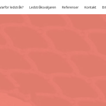
Varför ledstråk?
Ledstråksväljaren
Referenser
Kontakt
BI