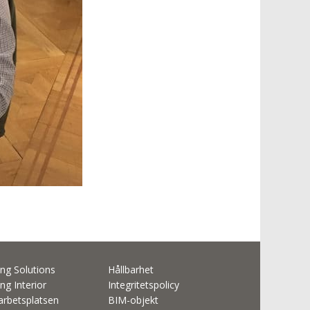
ng Solutions
Hållbarhet
ng Interior
Integritetspolicy
rbetsplatsen
BIM-objekt