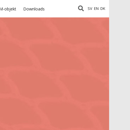
SV
EN
DK
M-objekt
Downloads