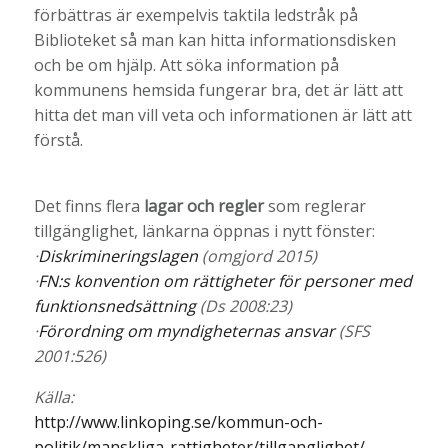
förbättras är exempelvis taktila ledstråk på
Biblioteket så man kan hitta informationsdisken
och be om hjälp. Att söka information på
kommunens hemsida fungerar bra, det är lätt att
hitta det man vill veta och informationen är lätt att
förstå.
Det finns flera
lagar och regler
som reglerar
tillgänglighet, länkarna öppnas i nytt fönster:
·
Diskrimineringslagen
(omgjord 2015)
·
FN:s konvention om rättigheter för personer med
funktionsnedsättning
(Ds 2008:23)
·
Förordning om myndigheternas ansvar
(SFS
2001:526)
Källa:
http://www.linkoping.se/kommun-och-
politik/manskliga-rattigheter/tillganglighet/