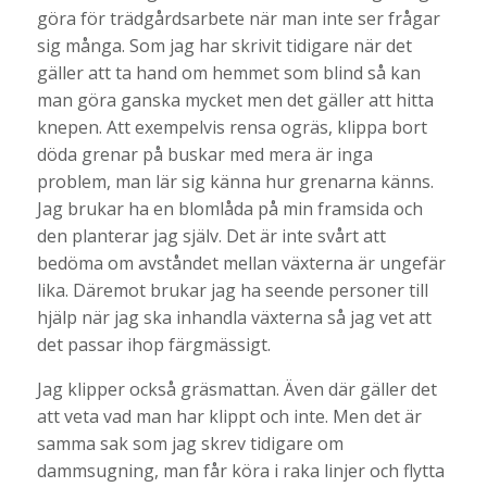
göra för trädgårdsarbete när man inte ser frågar
sig många. Som jag har skrivit tidigare när det
gäller att ta hand om hemmet som blind så kan
man göra ganska mycket men det gäller att hitta
knepen. Att exempelvis rensa ogräs, klippa bort
döda grenar på buskar med mera är inga
problem, man lär sig känna hur grenarna känns.
Jag brukar ha en blomlåda på min framsida och
den planterar jag själv. Det är inte svårt att
bedöma om avståndet mellan växterna är ungefär
lika. Däremot brukar jag ha seende personer till
hjälp när jag ska inhandla växterna så jag vet att
det passar ihop färgmässigt.
Jag klipper också gräsmattan. Även där gäller det
att veta vad man har klippt och inte. Men det är
samma sak som jag skrev tidigare om
dammsugning, man får köra i raka linjer och flytta