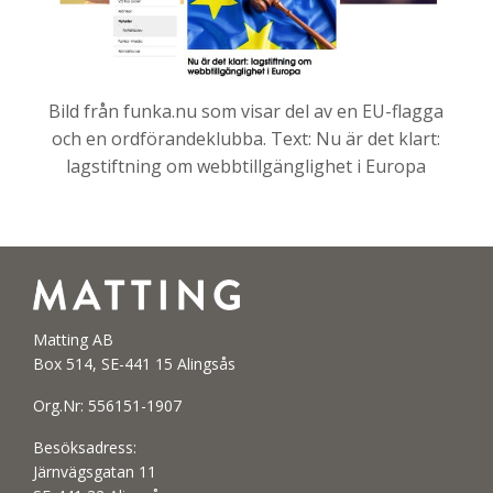
Bild från funka.nu som visar del av en EU-flagga
och en ordförandeklubba. Text: Nu är det klart:
lagstiftning om webbtillgänglighet i Europa
Matting AB
Box 514, SE-441 15 Alingsås
Org.Nr: 556151-1907
Besöksadress:
Järnvägsgatan 11