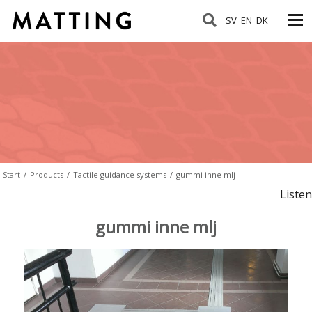
SV
EN
DK
Start
/
Products
/
Tactile guidance systems
/
gummi inne mlj
Listen
gummi inne mlj