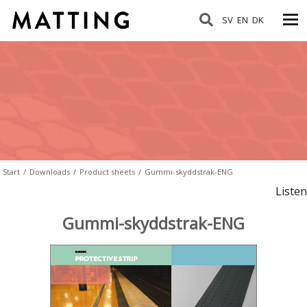
SV
EN
DK
Start
/
Downloads
/
Product sheets
/
Gummi-skyddstrak-ENG
Listen
Gummi-skyddstrak-ENG