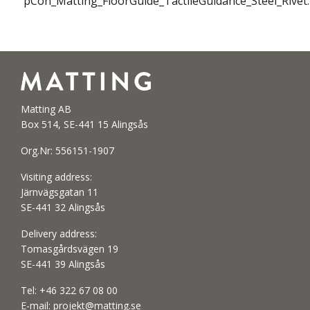
pCon_Matting_FloorGuide_TactileGuidance_Steel_Rive
Matting AB
Box 514, SE-441 15 Alingsås
Org.Nr: 556151-1907
Visiting address:
Järnvägsgatan 11
SE-441 32 Alingsås
Delivery address:
Tomasgårdsvägen 19
SE-441 39 Alingsås
Tel:
+46 322 67 08 00
E-mail:
projekt@matting.se