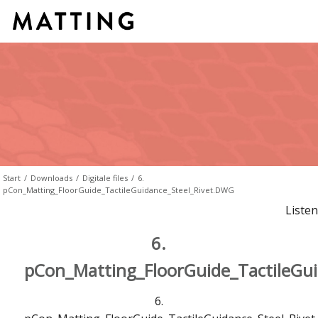
Start
/
Downloads
/
Digitale files
/
6.
pCon_Matting_FloorGuide_TactileGuidance_Steel_Rivet.DWG
Listen
6.
pCon_Matting_FloorGuide_TactileGu
6.