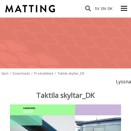
SV
EN
DK
Start
/
Downloads
/
Produktblad
/
Taktila skyltar_DK
Lyssna
Taktila skyltar_DK