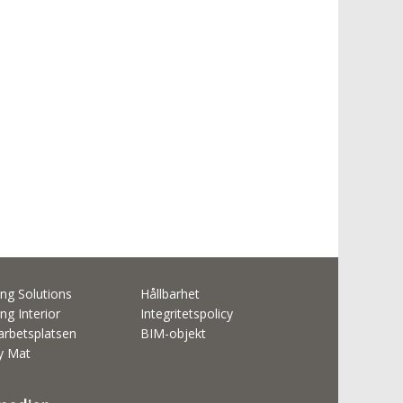
ng Solutions
Hållbarhet
ng Interior
Integritetspolicy
rbetsplatsen
BIM-objekt
ty Mat