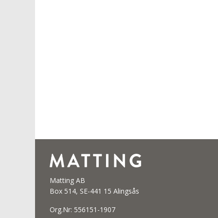
Matting AB
Box 514, SE-441 15 Alingsås
Org.Nr: 556151-1907