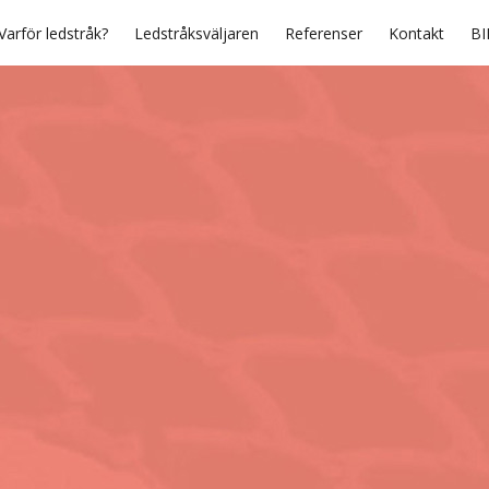
Varför ledstråk?
Ledstråksväljaren
Referenser
Kontakt
BI