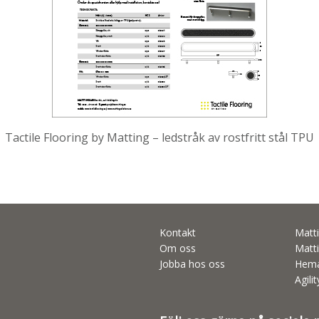
Tactile Flooring by Matting – ledstråk av rostfritt stål TPU
Kontakt
Matti
Om oss
Matti
Jobba hos oss
Hema
Agili