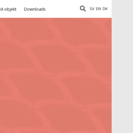
SV
EN
DK
M-objekt
Downloads