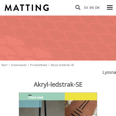
SV
EN
DK
Start
/
Downloads
/
Produktblad
/
Akryl-ledstrak-SE
Lyssna
Akryl-ledstrak-SE