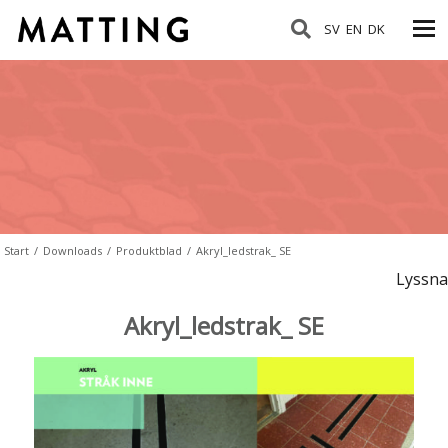
SV
EN
DK
Start
/
Downloads
/
Produktblad
/
Akryl_ledstrak_ SE
Lyssna
Akryl_ledstrak_ SE