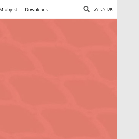
SV
EN
DK
M-objekt
Downloads