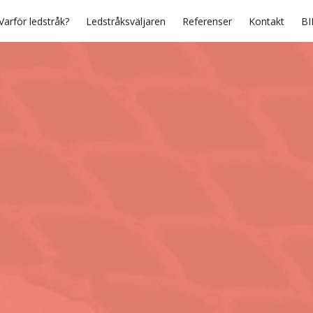
Varför ledstråk?
Ledstråksväljaren
Referenser
Kontakt
BI