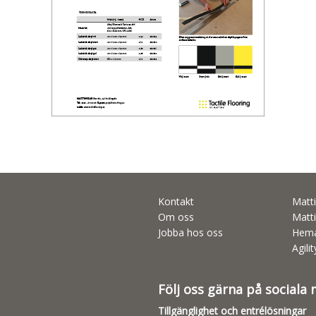
Kontakt
Matti
Om oss
Matti
Jobba hos oss
Hema
Agili
Följ oss gärna på sociala
Tillgänglighet och entrélösningar