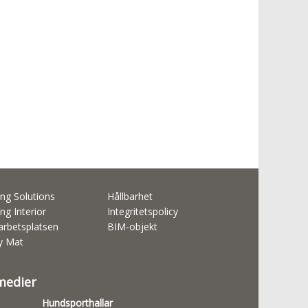
ng Solutions
Hållbarhet
ng Interior
Integritetspolicy
rbetsplatsen
BIM-objekt
ty Mat
 medier
Hundsporthallar