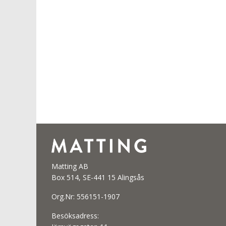
Matting AB
Box 514, SE-441 15 Alingsås
Org.Nr: 556151-1907
Besöksadress: