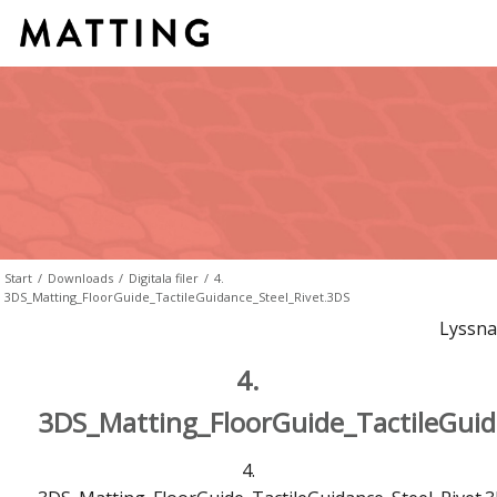
Start
/
Downloads
/
Digitala filer
/
4.
3DS_Matting_FloorGuide_TactileGuidance_Steel_Rivet.3DS
Lyssna
4.
3DS_Matting_FloorGuide_TactileGuid
4.