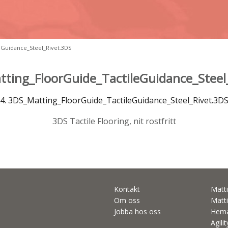
eGuidance_Steel_Rivet.3DS
tting_FloorGuide_TactileGuidance_Steel
4. 3DS_Matting_FloorGuide_TactileGuidance_Steel_Rivet.3D
3DS Tactile Flooring, nit rostfritt
Kontakt
Matti
Om oss
Matti
Jobba hos oss
Hema
Agili