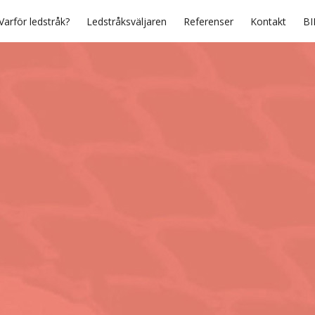
Varför ledstråk?
Ledstråksväljaren
Referenser
Kontakt
BI