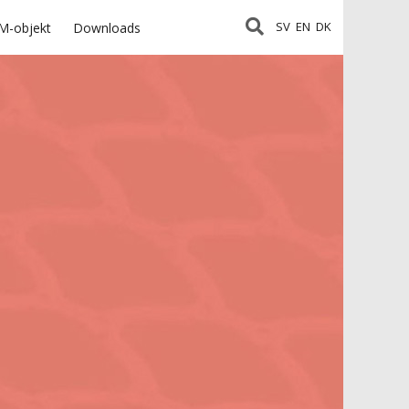
SV
EN
DK
M-objekt
Downloads