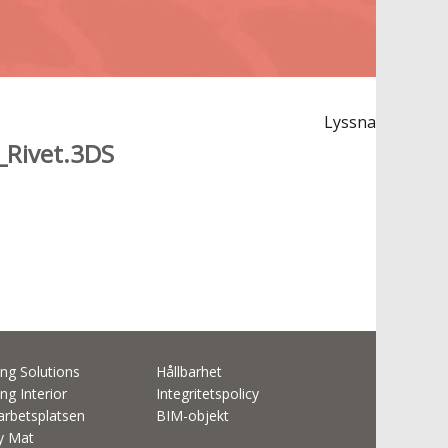
Lyssna
_Rivet.3DS
S
ng Solutions
Hållbarhet
ng Interior
Integritetspolicy
rbetsplatsen
BIM-objekt
ty Mat