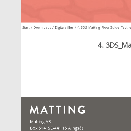
Start
/
Downloads
/
Digitala filer
/
4. 3DS_Matting_FloorGuide_Tactil
4. 3DS_Ma
Matting AB
Box 514, SE-441 15 Alingsås